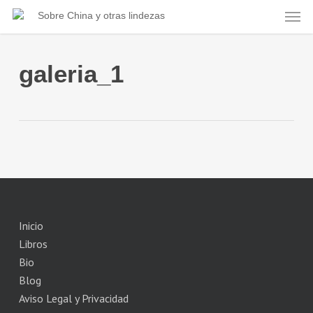
Skip
Men
Sobre China y otras lindezas
to
main
content
galeria_1
Inicio
Libros
Bio
Blog
Aviso Legal y Privacidad