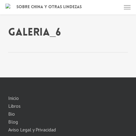
Skip
Men
Sobre China y otras lindezas
to
main
content
galeria_6
Inicio
Libros
Bio
Blog
Aviso Legal y Privacidad