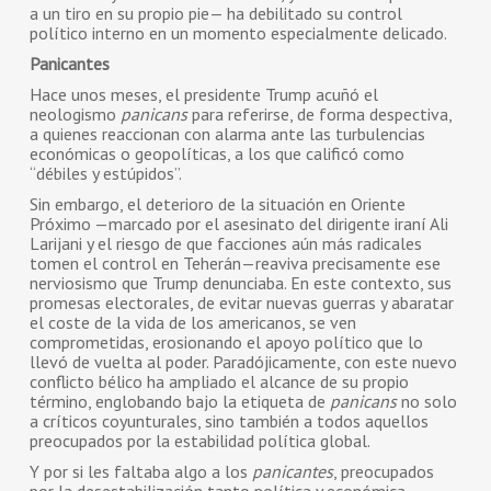
a un tiro en su propio pie— ha debilitado su control
político interno en un momento especialmente delicado.
Panicantes
Hace unos meses, el presidente Trump acuñó el
neologismo
panicans
para referirse, de forma despectiva,
a quienes reaccionan con alarma ante las turbulencias
económicas o geopolíticas, a los que calificó como
“débiles y estúpidos”.
Sin embargo, el deterioro de la situación en Oriente
Próximo —marcado por el asesinato del dirigente iraní Ali
Larijani y el riesgo de que facciones aún más radicales
tomen el control en Teherán—reaviva precisamente ese
nerviosismo que Trump denunciaba. En este contexto, sus
promesas electorales, de evitar nuevas guerras y abaratar
el coste de la vida de los americanos, se ven
comprometidas, erosionando el apoyo político que lo
llevó de vuelta al poder. Paradójicamente, con este nuevo
conflicto bélico ha ampliado el alcance de su propio
término, englobando bajo la etiqueta de
panicans
no solo
a críticos coyunturales, sino también a todos aquellos
preocupados por la estabilidad política global.
Y por si les faltaba algo a los
panicantes
, preocupados