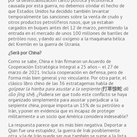
por la desestabilización tanto política y económica
causada por esta guerra, no debemos olvidar el hecho de
que Estados Unidos ha decidido también levantar
temporalmente las sanciones sobre la venta de crudo y
otros productos petrolíferos rusos, que ya estaban
cargados en buques antes del 12 de marzo, permitiendo la
entrada en el mercado de unos 100 millones de barriles de
petróleo ruso, y dando así oxígeno a la maquinaria bélica
del Kremlin en la guerra de Ucrania.
¿Será por China?
Como se sabe, China e Irán firmaron un Acuerdo de
Cooperación Estratégica Integral a 25 años— el 27 de
marzo de 2021. Incluía cooperación en defensa, pero de
forma más bien general y no vinculante. Por otra parte, el
clásico libro chino de las 36 estratagemas habla de
golpear la hierba para asustar a la serpiente
(
打草惊蛇
dǎ
cǎo jīng shé
). ¿Pudiera ser que todo este conflicto se haya
organizado simplemente para asustar y perjudicar a la
serpiente china, porque importa un 15% de su petróleo a
Irán, y poner en evidencia que es incapaz de proteger
militarmente a un socio que América considera indeseable?
La respuesta parece que es más bien negativa. Deportar a
Qian fue una estupidez, la guerra de Irak posiblemente
otra, y la de Irán puede ser que también se sume a la lista,